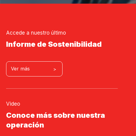
DERECHOS HUMANOS
INNOVACIÓN
Accede a nuestro último
Informe de Sostenibilidad
CAMINO A UNA MINA INTELIGENTE
PROGRAMA DE TRANSFORMACIÓN DIGITAL EN MINERIA
Ver más
NOTICIAS Y
PUBLICACIONES
NOTICIAS
PUBLICACIONES
Video
LIBRO LAS BAMBAS
Conoce más sobre nuestra
GALERÍA DE VIDEOS
operación