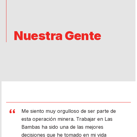
Nuestra Gente
Me siento muy orgulloso de ser parte de
“Mi familia es mi motor y motivo para
esta operación minera. Trabajar en Las
seguir trabajando. Pienso siempre en el
Bambas ha sido una de las mejores
bienestar de mis hijos para poder darles
decisiones que he tomado en mi vida
una educación integral. Estoy orgullosa