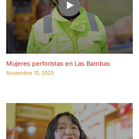
TRABAJA CON
NOSOTROS
INNOVADORES EN ACCIÓN
DESCUBRE
Mujeres perforistas en Las Bambas
Noviembre 15, 2023
Contáctenos
Proveedores
Línea ética
Consultas y reclamos
AAA