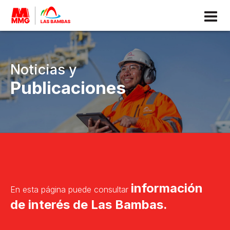
ACERCA DE
LAS BAMBAS
SOBRE MMG
Noticias y
CONOCIENDO A LAS BAMBAS
Publicaciones
HISTORIA
NUESTRA OPERACIÓN
RECONOCIMIENTOS
SOSTENIBILIDAD
información
En esta página puede consultar
MARCO DE SOSTENIBILIDAD
de interés de Las Bambas.
GESTIÓN AMBIENTAL
GESTIÓN SOCIAL