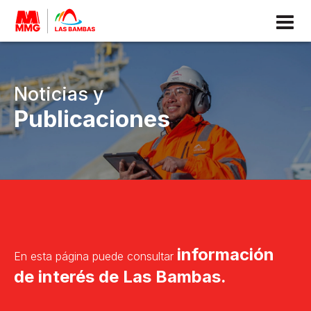
ACERCA DE
LAS BAMBAS
SOBRE MMG
Noticias y
CONOCIENDO A LAS BAMBAS
Publicaciones
HISTORIA
NUESTRA OPERACIÓN
RECONOCIMIENTOS
SOSTENIBILIDAD
información
En esta página puede consultar
MARCO DE SOSTENIBILIDAD
de interés de Las Bambas.
GESTIÓN AMBIENTAL
GESTIÓN SOCIAL