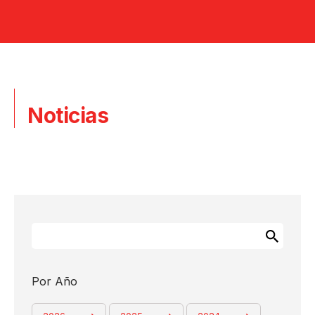
DERECHOS HUMANOS
INNOVACIÓN
CAMINO A UNA MINA INTELIGENTE
Noticias
PROGRAMA DE TRANSFORMACIÓN DIGITAL EN MINERIA
NOTICIAS Y
PUBLICACIONES
NOTICIAS
PUBLICACIONES
LIBRO LAS BAMBAS
GALERÍA DE VIDEOS
Por Año